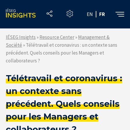
Skip
to
EN
FR
the
content
IÉSEG Insights
»
Resource Center
»
Management &
Société
»
Télétravail et coronavirus : un contexte sans
précédent. Quels conseils pour les Managers et
collaborateurs ?
Télétravail et coronavirus :
un contexte sans
précédent. Quels conseils
pour les Managers et
collaborateurs ?