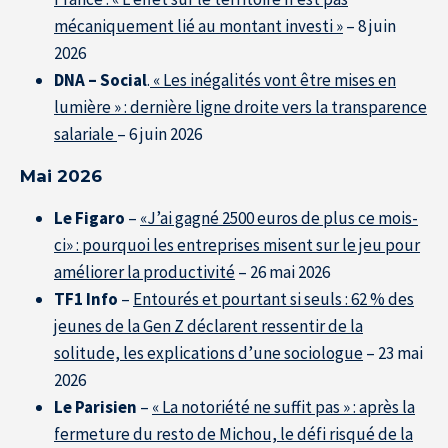
mécaniquement lié au montant investi »
– 8 juin
2026
DNA – Social
.
« Les inégalités vont être mises en
lumière » : dernière ligne droite vers la transparence
salariale
– 6 juin 2026
Mai 2026
Le Figaro
–
«J’ai gagné 2500 euros de plus ce mois-
ci» : pourquoi les entreprises misent sur le jeu pour
améliorer la productivité
– 26 mai 2026
TF1 Info
–
Entourés et pourtant si seuls : 62 % des
jeunes de la Gen Z déclarent ressentir de la
solitude, les explications d’une sociologue
– 23 mai
2026
Le Parisien
–
« La notoriété ne suffit pas » : après la
fermeture du resto de Michou, le défi risqué de la