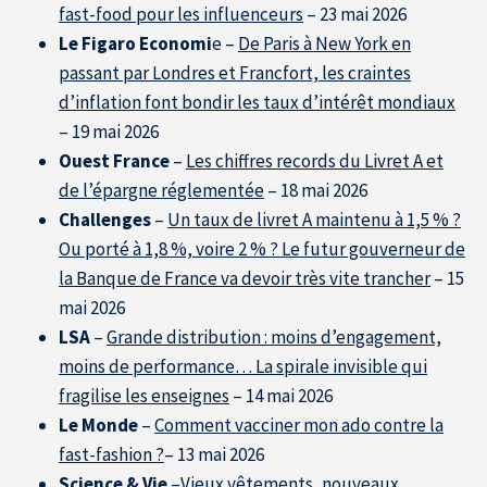
fast-food pour les influenceurs
– 23 mai 2026
Le Figaro Economi
e –
De Paris à New York en
Accueil
passant par Londres et Francfort, les craintes
d’inflation font bondir les taux d’intérêt mondiaux
– 19 mai 2026
Ouest France
–
Les chiffres records du Livret A et
de l’épargne réglementée
– 18 mai 2026
Challenges
–
Un taux de livret A maintenu à 1,5 % ?
Ou porté à 1,8 %, voire 2 % ? Le futur gouverneur de
la Banque de France va devoir très vite trancher
– 15
mai 2026
LSA
–
Grande distribution : moins d’engagement,
moins de performance… La spirale invisible qui
fragilise les enseignes
– 14 mai 2026
Le Monde
–
Comment vacciner mon ado contre la
fast-fashion ?
– 13 mai 2026
Science & Vie
–
Vieux vêtements, nouveaux