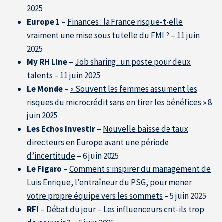
2025
Europe 1
–
Finances : la France risque-t-elle
vraiment une mise sous tutelle du FMI ?
– 11 juin
2025
L’Expertise au service des entreprises
My RH Line
–
Job sharing : un poste pour deux
talents
– 11 juin 2025
Le Monde
–
« Souvent les femmes assument les
risques du microcrédit sans en tirer les bénéfices »
8
juin 2025
Les Echos Investir
–
Nouvelle baisse de taux
directeurs en Europe avant une période
d’incertitude
– 6 juin 2025
Le Figaro
–
Comment s’inspirer du management de
Luis Enrique, l’entraîneur du PSG, pour mener
votre propre équipe vers les sommets
– 5 juin 2025
RFI
–
Débat du jour – Les influenceurs ont-ils trop