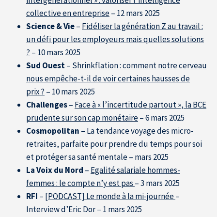
collective en entreprise
– 12 mars 2025
Science & Vie
–
Fidéliser la génération Z au travail :
un défi pour les employeurs mais quelles solutions
?
– 10 mars 2025
Sud Ouest
–
Shrinkflation : comment notre cerveau
nous empêche-t-il de voir certaines hausses de
prix ?
– 10 mars 2025
Challenges
–
Face à « l’incertitude partout », la BCE
prudente sur son cap monétaire
– 6 mars 2025
Cosmopolitan
– La tendance voyage des micro-
retraites, parfaite pour prendre du temps pour soi
et protéger sa santé mentale – mars 2025
La Voix du Nord
–
Egalité salariale hommes-
femmes : le compte n’y est pas
– 3 mars 2025
RFI
–
[PODCAST] Le monde à la mi-journée
–
Nos experts dans la presse
Interview d’Eric Dor – 1 mars 2025