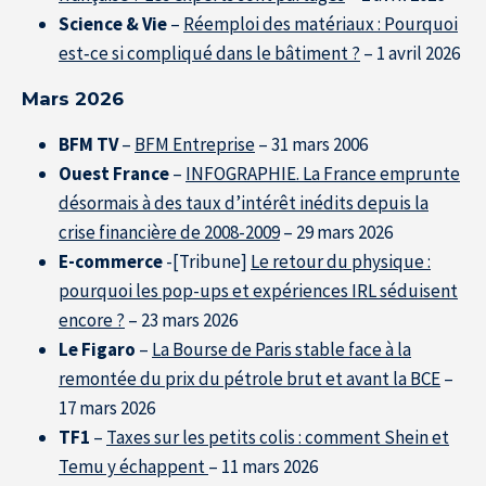
Science & Vie
–
Réemploi des matériaux : Pourquoi
est‑ce si compliqué dans le bâtiment ?
– 1 avril 2026
Mars 2026
BFM TV
–
BFM Entreprise
– 31 mars 2006
Ouest France
–
INFOGRAPHIE. La France emprunte
désormais à des taux d’intérêt inédits depuis la
crise financière de 2008-2009
– 29 mars 2026
E-commerce
-[Tribune]
Le retour du physique :
pourquoi les pop-ups et expériences IRL séduisent
encore ?
– 23 mars 2026
Le Figaro
–
La Bourse de Paris stable face à la
remontée du prix du pétrole brut et avant la BCE
–
17 mars 2026
TF1
–
Taxes sur les petits colis : comment Shein et
Temu y échappent
– 11 mars 2026