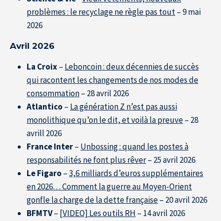
problèmes : le recyclage ne règle pas tout
– 9 mai
2026
Avril 2026
La Croix
–
Leboncoin : deux décennies de succès
qui racontent les changements de nos modes de
consommation
– 28 avril 2026
Atlantico
–
La génération Z n’est pas aussi
monolithique qu’on le dit, et voilà la preuve
– 28
avrill 2026
France Inter
–
Unbossing : quand les postes à
responsabilités ne font plus rêver
– 25 avril 2026
Le Figaro
–
3,6 milliards d’euros supplémentaires
en 2026… Comment la guerre au Moyen-Orient
gonfle la charge de la dette française
– 20 avril 2026
BFMTV
–
[VIDEO] Les outils RH
– 14 avril 2026