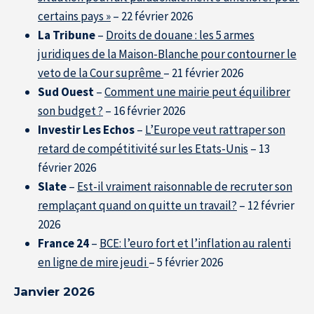
certains pays »
– 22 février 2026
La Tribune
–
Droits de douane : les 5 armes
juridiques de la Maison-Blanche pour contourner le
veto de la Cour suprême
– 21 février 2026
Sud Ouest
–
Comment une mairie peut équilibrer
son budget ?
– 16 février 2026
Investir Les Echos
–
L’Europe veut rattraper son
retard de compétitivité sur les Etats-Unis
– 13
février 2026
Slate
–
Est-il vraiment raisonnable de recruter son
remplaçant quand on quitte un travail?
– 12 février
2026
France 24
–
BCE: l’euro fort et l’inflation au ralenti
À propos de l’IÉSEG
en ligne de mire jeudi
– 5 février 2026
Janvier 2026