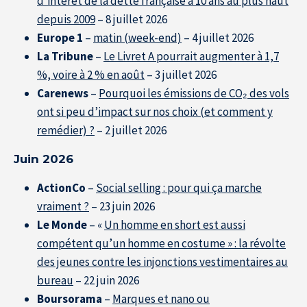
d’intérêt de la dette française à 10 ans au plus haut
depuis 2009
– 8 juillet 2026
Resource Center
Europe 1
–
matin (week-end)
– 4 juillet 2026
La Tribune
–
Le Livret A pourrait augmenter à 1,7
S'inscrire à la newsletter
%, voire à 2 % en août
– 3 juillet 2026
Carenews
–
Pourquoi les émissions de CO₂ des vols
ont si peu d’impact sur nos choix (et comment y
remédier) ?
– 2 juillet 2026
Juin 2026
ActionCo
–
Social selling : pour qui ça marche
vraiment ?
– 23 juin 2026
Le Monde
– «
Un homme en short est aussi
compétent qu’un homme en costume » : la révolte
des jeunes contre les injonctions vestimentaires au
bureau
– 22 juin 2026
Boursorama
–
Marques et nano ou