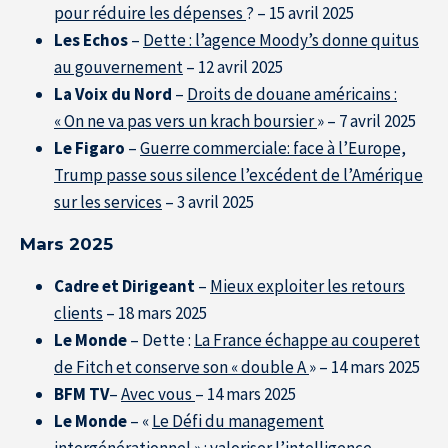
pour réduire les dépenses
? – 15 avril 2025
Les Echos
–
Dette : l’agence Moody’s donne quitus
au gouvernement
– 12 avril 2025
La Voix du Nord
–
Droits de douane américains :
« On ne va pas vers un krach boursier
» – 7 avril 2025
Le Figaro
–
Guerre commerciale: face à l’Europe,
Trump passe sous silence l’excédent de l’Amérique
sur les services
– 3 avril 2025
Mars 2025
Cadre et Dirigeant
–
Mieux exploiter les retours
clients
– 18 mars 2025
Le Monde
– Dette :
La France échappe au couperet
de Fitch et conserve son « double A
» – 14 mars 2025
BFM TV
–
Avec vous
– 14 mars 2025
Le Monde
– «
Le Défi du management
intergénérationnel » : valoriser l’intelligence