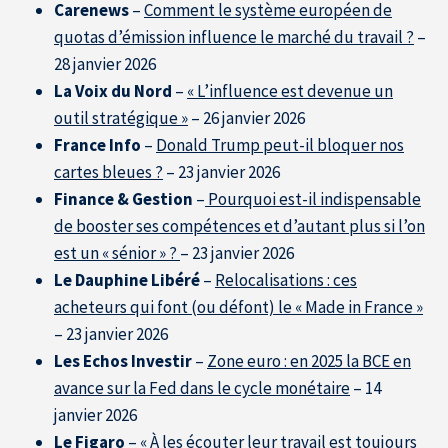
Carenews
–
Comment le système européen de
quotas d’émission influence le marché du travail ?
–
28 janvier 2026
La Voix du Nord
–
« L’influence est devenue un
outil stratégique »
– 26 janvier 2026
France Info
–
Donald Trump peut-il bloquer nos
cartes bleues ?
– 23 janvier 2026
Finance & Gestion
–
Pourquoi est-il indispensable
de booster ses compétences et d’autant plus si l’on
est un « sénior » ?
– 23 janvier 2026
Le Dauphine Libéré
–
Relocalisations : ces
acheteurs qui font (ou défont) le « Made in France »
– 23 janvier 2026
Les Echos Investir
–
Zone euro : en 2025 la BCE en
avance sur la Fed dans le cycle monétaire
– 14
janvier 2026
Le Figaro
–
« À les écouter leur travail est toujours