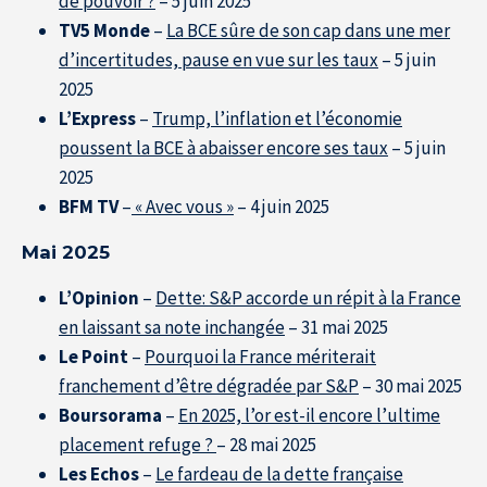
de pouvoir ?
– 5 juin 2025
TV5 Monde
–
La BCE sûre de son cap dans une mer
d’incertitudes, pause en vue sur les taux
– 5 juin
2025
L’Express
–
Trump, l’inflation et l’économie
poussent la BCE à abaisser encore ses taux
– 5 juin
2025
BFM TV
–
« Avec vous »
– 4 juin 2025
Mai 2025
L’Opinion
–
Dette: S&P accorde un répit à la France
en laissant sa note inchangée
– 31 mai 2025
Le Point
–
Pourquoi la France mériterait
franchement d’être dégradée par S&P
– 30 mai 2025
Boursorama
–
En 2025, l’or est-il encore l’ultime
placement refuge ?
– 28 mai 2025
Les Echos
–
Le fardeau de la dette française