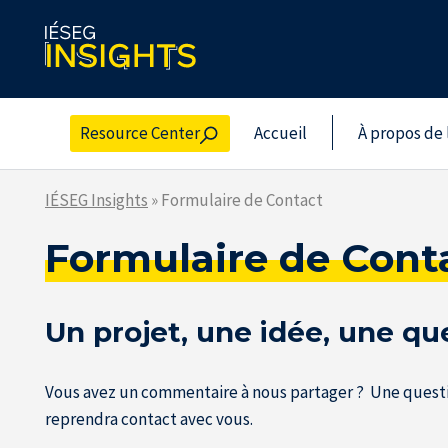
Skip
to
the
content
Resource Center
Accueil
À propos de 
IÉSEG Insights
»
Formulaire de Contact
Formulaire de Cont
Un projet, une idée, une qu
Vous avez un commentaire à nous partager ? Une question
reprendra contact avec vous.