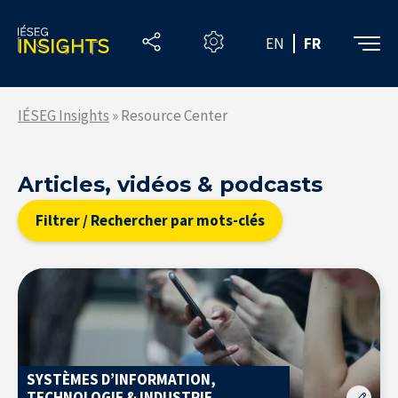
Skip
to
EN
FR
the
content
IÉSEG Insights
»
Resource Center
Articles, vidéos & podcasts
Resource Center
Filtrer / Rechercher par mots-clés
S'inscrire à la newsletter
SYSTÈMES D’INFORMATION,
Accueil
TECHNOLOGIE & INDUSTRIE