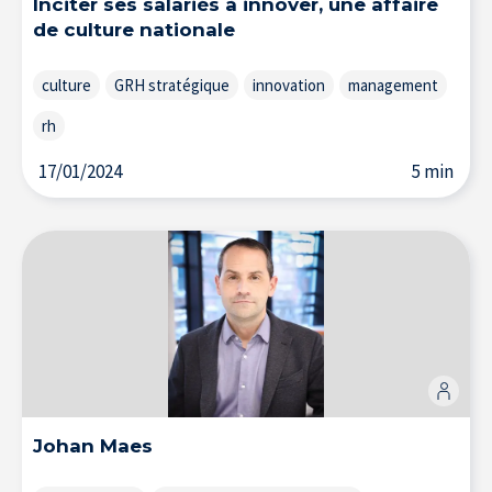
Inciter ses salariés à innover, une affaire
de culture nationale
culture
GRH stratégique
innovation
management
rh
17/01/2024
5 min
La Recherche à l’IÉSEG
Johan Maes