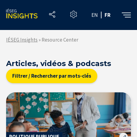
Skip
to
EN
FR
the
content
IÉSEG Insights
»
Resource Center
Articles, vidéos & podcasts
Filtrer / Rechercher par mots-clés
Resource Center
S'inscrire à la newsletter
POLITIQUE PUBLIQUE