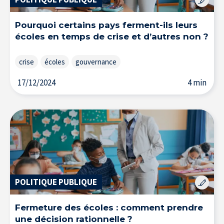
Pourquoi certains pays ferment-ils leurs
Accueil
écoles en temps de crise et d’autres non ?
crise
écoles
gouvernance
17/12/2024
4 min
POLITIQUE PUBLIQUE
À propos de l’IÉSEG
Fermeture des écoles : comment prendre
une décision rationnelle ?