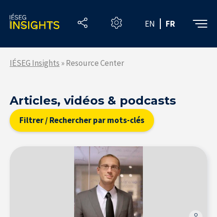
Skip
to
EN
FR
the
content
IÉSEG Insights
»
Resource Center
Articles, vidéos & podcasts
Resource Center
Filtrer / Rechercher par mots-clés
S'inscrire à la newsletter
Accueil