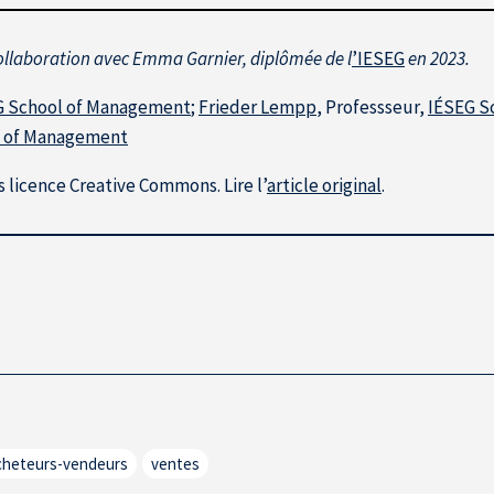
n collaboration avec Emma Garnier, diplômée de l
’IESEG
en 2023.
G School of Management
;
Frieder Lempp
, Professseur,
IÉSEG S
l of Management
 licence Creative Commons. Lire l’
article original
.
acheteurs-vendeurs
ventes