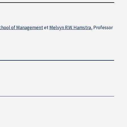
chool of Management
et
Melvyn R.W. Hamstra
, Professor