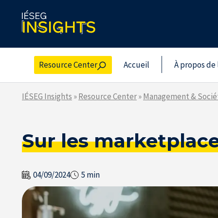
Skip
to
the
content
Resource Center
Accueil
À propos de 
IÉSEG Insights
»
Resource Center
»
Management & Socié
Sur les marketplaces
04/09/2024
5 min