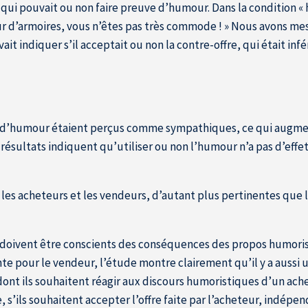
l, qui pouvait ou non faire preuve d’humour. Dans la condition 
eur d’armoires, vous n’êtes pas très commode ! » Nous avons 
it indiquer s’il acceptait ou non la contre-offre, qui était in
e d’humour étaient perçus comme sympathiques, ce qui augmen
 résultats indiquent qu’utiliser ou non l’humour n’a pas d’effet
 les acheteurs et les vendeurs, d’autant plus pertinentes que
s doivent être conscients des conséquences des propos humoris
nte pour le vendeur, l’étude montre clairement qu’il y a aussi 
 dont ils souhaitent réagir aux discours humoristiques d’un ach
, s’ils souhaitent accepter l’offre faite par l’acheteur, indé