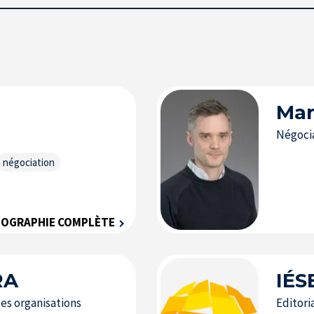
Mar
Négocia
négociation
IOGRAPHIE COMPLÈTE
RA
IÉS
s organisations
Editori