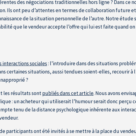
férentes des négociations traditionnelles hors ligne ? Dans ce 
on. Ils ont peu d’attentes en termes de collaboration future 
ssance de la situation personnelle de l’autre. Notre étude s’e
ilité que le vendeur accepte l’offre qui lui est faite quand on 
s interactions sociales
: l’introduire dans des situations problé
s certaines situations, aussi tendues soient-elles, recourir à 
 inapproprié ?
t les résultats sont
publiés dans cet article
. Nous avons envis
ique : un acheteur qui utiliserait l’humour serait donc perçu 
ompte tenu de la distance psychologique inhérente aux interact
 vendeur.
e participants ont été invités à se mettre à la place du vendeu