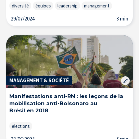
diversité
équipes
leadership
management
29/07/2024
3 min
L’Expertise au service des entreprises
MANAGEMENT & SOCIÉTÉ
Manifestations anti-RN : les leçons de la
mobilisation anti-Bolsonaro au
Brésil en 2018
elections