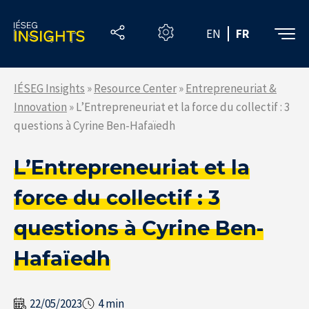
Skip
to
EN
FR
the
content
IÉSEG Insights
»
Resource Center
»
Entrepreneuriat &
Innovation
»
L’Entrepreneuriat et la force du collectif : 3
questions à Cyrine Ben-Hafaïedh
L’Entrepreneuriat et la
force du collectif : 3
questions à Cyrine Ben-
Hafaïedh
22/05/2023
4 min