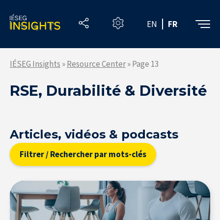
Skip
to
EN
FR
the
content
IÉSEG Insights
»
Resource Center
»
Page 13
RSE, Durabilité & Diversité
Articles, vidéos & podcasts
Filtrer / Rechercher par mots-clés