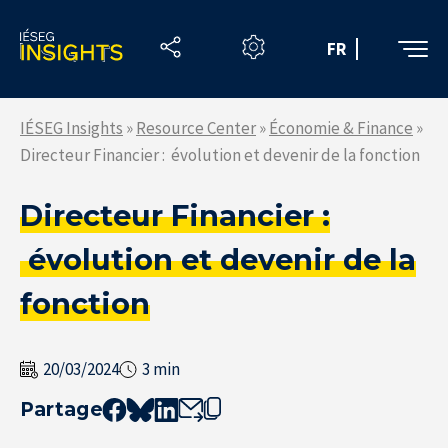
Skip
to
FR
the
content
IÉSEG Insights
»
Resource Center
»
Économie & Finance
»
Directeur Financier : évolution et devenir de la fonction
Directeur Financier :
évolution et devenir de la
fonction
20/03/2024
3 min
Partage